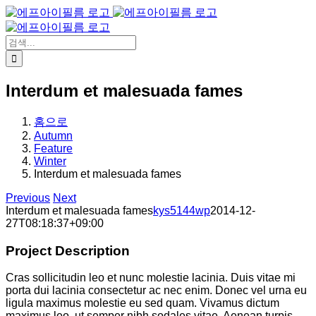
콘
텐
츠
검
로
색:
건
너
Interdum et malesuada fames
뛰
기
홈으로
Autumn
Feature
Winter
Interdum et malesuada fames
Previous
Next
Interdum et malesuada fames
kys5144wp
2014-12-
27T08:18:37+09:00
Project Description
Cras sollicitudin leo et nunc molestie lacinia. Duis vitae mi
porta dui lacinia consectetur ac nec enim. Donec vel urna eu
ligula maximus molestie eu sed quam. Vivamus dictum
maximus leo, ut semper nibh sodales vitae. Aenean turpis