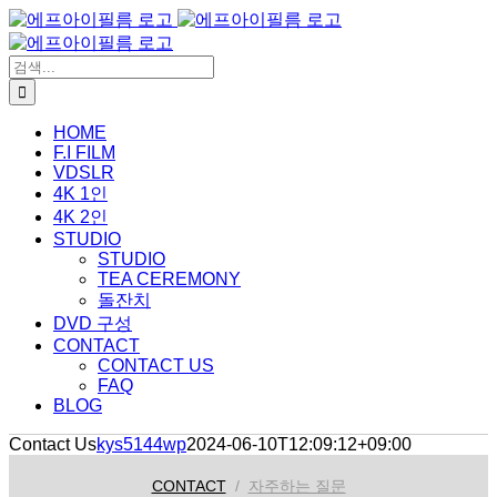
콘
텐
츠
검
로
색:
건
HOME
너
F.I FILM
뛰
VDSLR
기
4K 1인
4K 2인
STUDIO
STUDIO
TEA CEREMONY
돌잔치
DVD 구성
CONTACT
CONTACT US
FAQ
BLOG
Contact Us
kys5144wp
2024-06-10T12:09:12+09:00
CONTACT
/
자주하는 질문