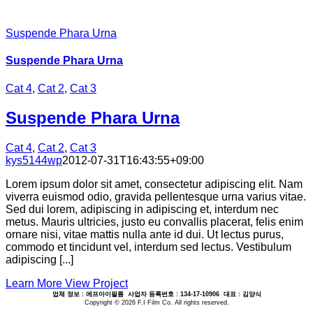
Suspende Phara Urna
Suspende Phara Urna
Cat 4
,
Cat 2
,
Cat 3
Suspende Phara Urna
Cat 4
,
Cat 2
,
Cat 3
kys5144wp
2012-07-31T16:43:55+09:00
Lorem ipsum dolor sit amet, consectetur adipiscing elit. Nam
viverra euismod odio, gravida pellentesque urna varius vitae.
Sed dui lorem, adipiscing in adipiscing et, interdum nec
metus. Mauris ultricies, justo eu convallis placerat, felis enim
ornare nisi, vitae mattis nulla ante id dui. Ut lectus purus,
commodo et tincidunt vel, interdum sed lectus. Vestibulum
adipiscing [...]
Learn More
View Project
업체 정보 : 에프아이필름 사업자 등록번호 : 134-17-10906 대표 : 김양식
Copyright ©
2026 F.I Film Co. All rights reserved.