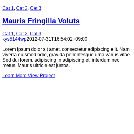
Cat 1
,
Cat 2
,
Cat 3
Mauris Fringilla Voluts
Cat 1
,
Cat 2
,
Cat 3
kys5144wp
2012-07-31T16:54:02+09:00
Lorem ipsum dolor sit amet, consectetur adipiscing elit. Nam
viverra euismod odio, gravida pellentesque urna varius vitae.
Sed dui lorem, adipiscing in adipiscing et, interdum nec
metus. Mauris ultricie est justos.
Learn More
View Project